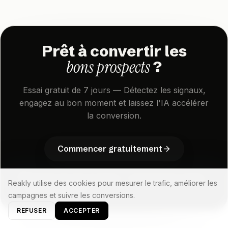
Prêt à convertir les
bons prospects
?
Essai gratuit de 7 jours — Détectez les signaux,
engagez au bon moment et laissez l'IA accélérer
la conversion.
C
o
m
m
e
n
c
e
r
g
r
a
t
u
i
t
e
m
e
n
t
C
o
m
m
e
n
c
e
r
g
r
a
t
u
i
t
e
m
e
n
t
Commencer gratuitement
Paiement sécurisé par Stripe — Carte bancaire requise
Reakly utilise des cookies pour mesurer le trafic, améliorer les
pour l'essai gratuit
campagnes et suivre les conversions.
REFUSER
ACCEPTER