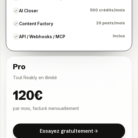
500 crédits/mois
AI Closer
20 posts/mois
Content Factory
Inclus
API / Webhooks / MCP
Pro
Tout Reakly en illimité
120€
par mois, facturé mensuellement
E
s
s
a
y
e
z
g
r
a
t
u
i
t
e
m
e
n
t
E
s
s
a
y
e
z
g
r
a
t
u
i
t
e
m
e
n
t
Essayez gratuitement