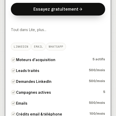
E
s
s
a
y
e
z
g
r
a
t
u
i
t
e
m
e
n
t
E
s
s
a
y
e
z
g
r
a
t
u
i
t
e
m
e
n
t
Essayez gratuitement
Tout dans Lite, plus...
LINKEDIN
EMAIL
WHATSAPP
5 actifs
Moteurs d'acquisition
500/mois
Leads traités
500/mois
Demandes LinkedIn
5
Campagnes actives
500/mois
Emails
100/mois
Crédits email & téléphone