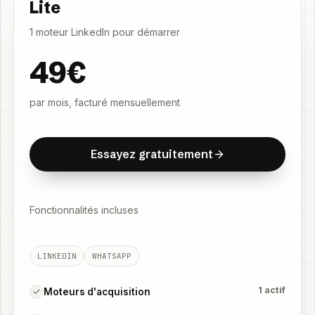
Lite
1 moteur LinkedIn pour démarrer
49€
par mois, facturé mensuellement
E
s
s
a
y
e
z
g
r
a
t
u
i
t
e
m
e
n
t
E
s
s
a
y
e
z
g
r
a
t
u
i
t
e
m
e
n
t
Essayez gratuitement
Fonctionnalités incluses
LINKEDIN
WHATSAPP
1 actif
Moteurs d'acquisition