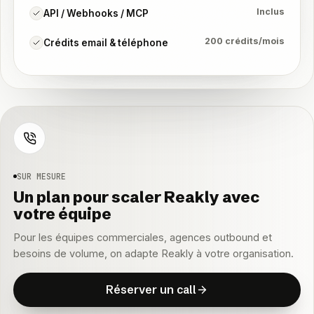
Inclus
API / Webhooks / MCP
200 crédits/mois
Crédits email & téléphone
SUR MESURE
Un plan pour scaler Reakly avec
votre équipe
Pour les équipes commerciales, agences outbound et
besoins de volume, on adapte Reakly à votre organisation.
R
é
s
e
r
v
e
r
u
n
c
a
l
l
R
é
s
e
r
v
e
r
u
n
c
a
l
l
Réserver un call