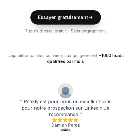
E
s
s
a
y
e
r
g
r
a
t
u
i
t
e
m
e
n
t
E
s
s
a
y
e
r
g
r
a
t
u
i
t
e
m
e
n
t
Essayer gratuitement
7 jours d'essai gratuit - Sans engagement
Déjà utilisé par des commerciaux qui génèrent
+1000 leads
qualifiés par mois