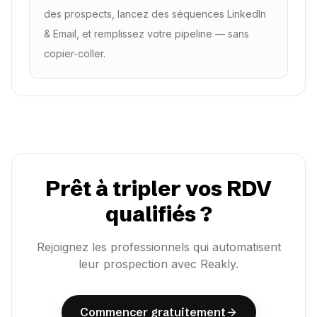
des prospects, lancez des séquences LinkedIn
& Email, et remplissez votre pipeline — sans
copier-coller.
Prêt à tripler vos RDV
qualifiés ?
Rejoignez les professionnels qui automatisent
leur prospection avec Reakly.
C
o
m
m
e
n
c
e
r
g
r
a
t
u
i
t
e
m
e
n
t
C
o
m
m
e
n
c
e
r
g
r
a
t
u
i
t
e
m
e
n
t
Commencer gratuitement