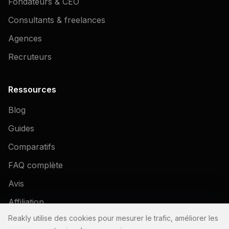
Fondateurs & CEO
Consultants & freelances
Agences
Recruteurs
Ressources
Blog
Guides
Comparatifs
FAQ complète
Avis
Affiliation
Reakly utilise des cookies pour mesurer le trafic, améliorer les
Démo