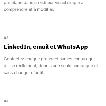
par étape dans un éditeur visuel simple à
comprendre et à modifier.
Séquences visuelles
01
Séquences visuelles
02
03
Message personnalisé
Invitation LinkedIn
Attendre 2 jours
Étape 3
Condition
Étape 1
02
LinkedIn, email et WhatsApp
Contactez chaque prospect sur les canaux qu’il
utilise réellement, depuis une seule campagne et
sans changer d’outil.
LinkedIn, email et WhatsApp
LinkedIn, email et WhatsApp
WhatsApp
Email
LinkedIn
03
Relance courte
Séquence automatique
Invitation + message