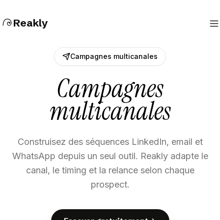
Reakly
Campagnes multicanales
Campagnes
multicanales
Construisez des séquences LinkedIn, email et
WhatsApp depuis un seul outil. Reakly adapte le
canal, le timing et la relance selon chaque
prospect.
E
s
s
a
y
e
r
g
r
a
t
u
i
t
e
m
e
n
t