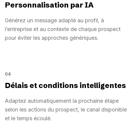
Personnalisation par IA
Actif
Actif
Actif
Générez un message adapté au profil, à
l’entreprise et au contexte de chaque prospect
pour éviter les approches génériques.
Personnalisation par IA
Sarah Diallo
AI Closer
Personnalisation par IA
Réponse prête
Profil et offre analysés
Signal entreprise détecté
04
Message unique généré
Délais et conditions intelligentes
Adaptez automatiquement la prochaine étape
selon les actions du prospect, le canal disponible
et le temps écoulé.
Envoyer le message
Fin de la branche
Oui
Non