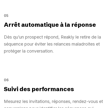
Délais et conditions intelligentes
Attendre 2 jours
J+2
CONDITION
Invitation acceptée ?
05
Arrêt automatique à la réponse
Dès qu’un prospect répond, Reakly le retire de la
séquence pour éviter les relances maladroites et
protéger la conversation.
Séquence arrêtée automatiquement
Arrêt automatique à la réponse
0
1
Réponse reçue
Sarah Diallo
Nouvelle réponse
0
2
Séquence arrêtée
06
Merci, je suis disponible pour en parler cette
semaine.
Suivi des performances
0
3
Passage à l’humain
Mesurez les invitations, réponses, rendez-vous et