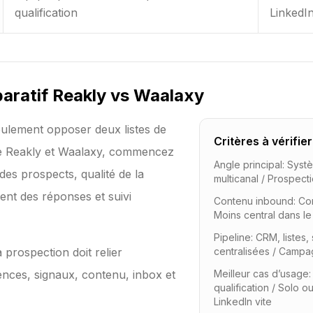
qualification
LinkedIn
aratif Reakly vs Waalaxy
eulement opposer deux listes de
Critères à vérifie
tre Reakly et Waalaxy, commencez
Angle principal
:
Systè
des prospects, qualité de la
multicanal
/
Prospecti
ent des réponses et suivi
Contenu inbound
:
Con
Moins central dans le
Pipeline
:
CRM, listes,
 prospection doit relier
centralisées
/
Campag
ences, signaux, contenu, inbox et
Meilleur cas d’usage
qualification
/
Solo ou
LinkedIn vite