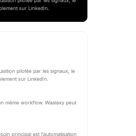
sition pilotée par les signaux, le
mplement sur LinkedIn.
sition pilotée par les signaux, le
plement sur LinkedIn.
ans un même workflow. Waalaxy peut
in principal est l’automatisation