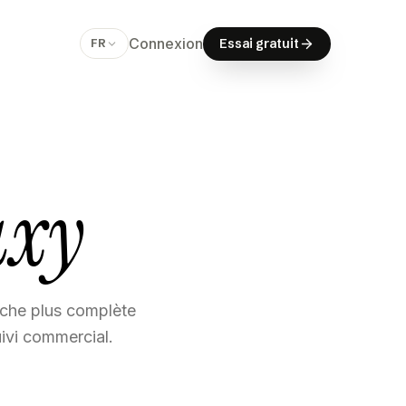
E
s
s
a
i
g
r
a
t
u
i
t
Connexion
E
s
s
a
i
g
r
a
t
u
i
t
FR
Essai gratuit
axy
oche plus complète
uivi commercial.