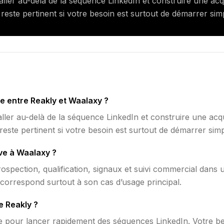
ller au-delà de la séquence LinkedIn et construire une acqui
reste pertinent si votre besoin est surtout de démarrer si
ce entre Reakly et Waalaxy ?
ller au-delà de la séquence LinkedIn et construire une acqui
reste pertinent si votre besoin est surtout de démarrer sim
ive à Waalaxy ?
r prospection, qualification, signaux et suivi commercial d
 correspond surtout à son cas d’usage principal.
e Reakly ?
e pour lancer rapidement des séquences LinkedIn. Votre beso